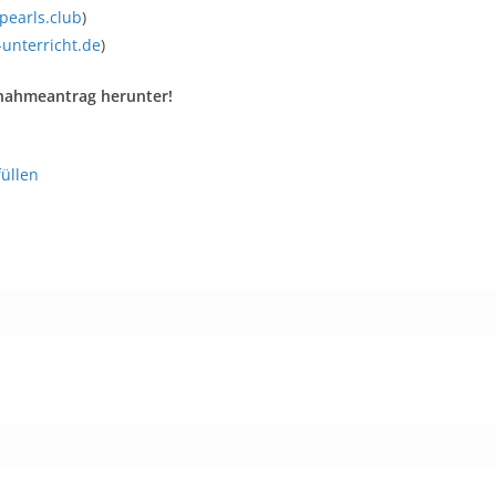
pearls.club
)
unterricht.de
)
fnahmeantrag herunter!
üllen